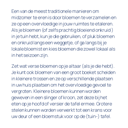
Een van de meest traditionele manieren om
midzomer te eren is door bloemen te verzamelen en
ze op een overvloedige in jouw ruimtes te etaleren.
Als je bloemen (of zelfs prachtig bloeiend onkruid )
in je tuin hebt, kun je die gebruiken, of pluk bloemen
en onkruid langs een weggetje, of ga langs bij je
lokale bloemist en kies bloemen die zowel lokaal als
in het seizoen zijn.
Zet wat verse bloemen op je altaar (als je die hebt).
Je kunt ook bloemen van een groot boeket scheiden
in kleinere trossen en ze op verschillende plaatsen
in uw huis plaatsen om het overvloedige gevoel te
vergroten. Kleinere bloemen kunnen worden
geweven in een slinger of kroon, zet deze bij het
eten op je hoofd of versier de tafel ermee. Grotere
stelen kunnen worden verwerkt tot een krans voor
uw deur of een bloemstuk voor op de (tuin-) tafel.