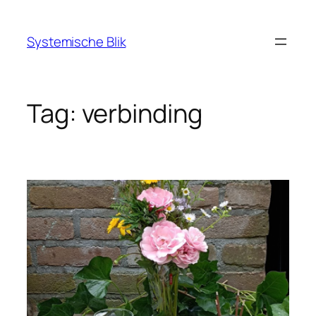
Ga
naar
Systemische Blik
de
inhoud
Tag:
verbinding