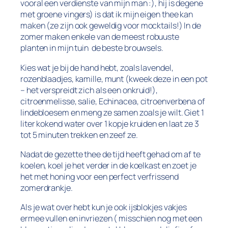
vooral een verdienste van mijn man :), hij is degene
met groene vingers) is dat ik mijn eigen thee kan
maken (ze zijn ook geweldig voor mocktails!) In de
zomer maken enkele van de meest robuuste
planten in mijn tuin de beste brouwsels.
Kies wat je bij de hand hebt, zoals lavendel,
rozenblaadjes, kamille, munt (kweek deze in een pot
– het verspreidt zich als een onkruid!),
citroenmelisse, salie, Echinacea, citroenverbena of
lindebloesem en meng ze samen zoals je wilt. Giet 1
liter kokend water over 1 kopje kruiden en laat ze 3
tot 5 minuten trekken en zeef ze.
Nadat de gezette thee de tijd heeft gehad om af te
koelen, koel je het verder in de koelkast en zoet je
het met honing voor een perfect verfrissend
zomerdrankje.
Als je wat over hebt kun je ook ijsblokjes vakjes
ermee vullen en invriezen ( misschien nog met een