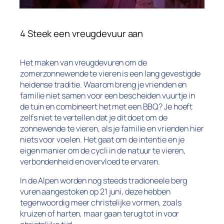
4 Steek een vreugdevuur aan
Het maken van vreugdevuren om de
zomerzonnewende te vieren is een lang gevestigde
heidense traditie. Waarom breng je vrienden en
familie niet samen voor een bescheiden vuurtje in
de tuin en combineert het met een BBQ? Je hoeft
zelfs niet te vertellen dat je dit doet om de
zonnewende te vieren, als je familie en vrienden hier
niets voor voelen. Het gaat om de intentie en je
eigen manier om de cycli in de natuur te vieren,
verbondenheid en overvloed te ervaren.
In de Alpen worden nog steeds tradioneele berg
vuren aangestoken op 21 juni, deze hebben
tegenwoordig meer christelijke vormen, zoals
kruizen of harten, maar gaan terug tot in voor