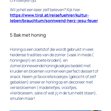
christelijke tijd.
Wil je het een keer zelf beleven? Kijk hier:
https://www.tirol.at/reisefuehrer/kultur-
leben/brauchtum/sonnwend-herz-jesu-feuer
5 Bak met honing
Honing is een zoetstof die wordt gebruikt in veel
heidense tradities van de zomer (vaak in mede (
honingwijn) en zoete broden), en
zomerzonnewende honingkoekjes bedekt met
kruiden en bloemen vormen een perfect dessert of
snack. Neem je favoriete koekjes (gekocht of zelf
gebakken) smeer er honing op en decoreer met
verse bloemen ( madeliefjes, viooltjes,
vlierbloesem, salie of wat jij in de tuin hebt staan),
smullen maar!