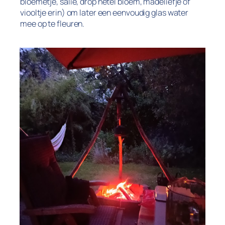
bloemetje, salie, drop netel bloem, madeliefje of
viooltje erin) om later een eenvoudig glas water
mee op te fleuren.