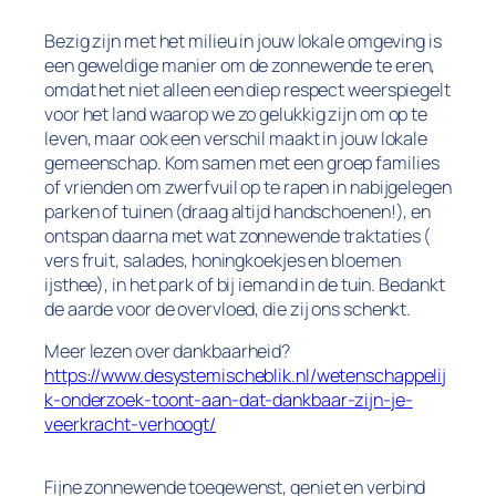
Bezig zijn met het milieu in jouw lokale omgeving is
een geweldige manier om de zonnewende te eren,
omdat het niet alleen een diep respect weerspiegelt
voor het land waarop we zo gelukkig zijn om op te
leven, maar ook een verschil maakt in jouw lokale
gemeenschap. Kom samen met een groep families
of vrienden om zwerfvuil op te rapen in nabijgelegen
parken of tuinen (draag altijd handschoenen!), en
ontspan daarna met wat zonnewende traktaties (
vers fruit, salades, honingkoekjes en bloemen
ijsthee), in het park of bij iemand in de tuin. Bedankt
de aarde voor de overvloed, die zij ons schenkt.
Meer lezen over dankbaarheid?
https://www.desystemischeblik.nl/wetenschappelij
k-onderzoek-toont-aan-dat-dankbaar-zijn-je-
veerkracht-verhoogt/
Fijne zonnewende toegewenst, geniet en verbind