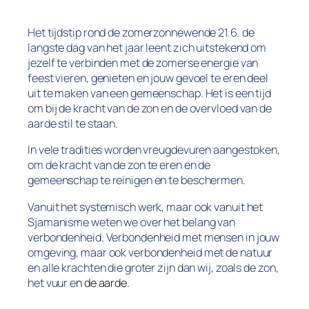
Het tijdstip rond de zomerzonnewende 21.6. de
langste dag van het jaar leent zich uitstekend om
jezelf te verbinden met de zomerse energie van
feest vieren, genieten en jouw gevoel te eren deel
uit te maken van een gemeenschap. Het is een tijd
om bij de kracht van de zon en de overvloed van de
aarde stil te staan.
In vele tradities worden vreugdevuren aangestoken,
om de kracht van de zon te eren en de
gemeenschap te reinigen en te beschermen.
Vanuit het systemisch werk, maar ook vanuit het
Sjamanisme weten we over het belang van
verbondenheid. Verbondenheid met mensen in jouw
omgeving, maar ook verbondenheid met de natuur
en alle krachten die groter zijn dan wij, zoals de zon,
het vuur e
n de aarde.