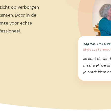
 zicht op verborgen
ansen. Door in de
uimte voor echte
fessioneel.
SABINE ADAMZE
@desystemisch
Je kunt de wind
maar wel hoe jij 
je ontdekken h