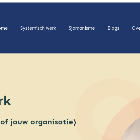
ome
Systemisch werk
Sjamanisme
Blogs
Ove
erk
(of jouw organisatie)