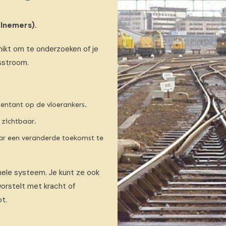
elnemers).
hikt om te onderzoeken of je
sstroom.
esentant op de vloerankers.
zichtbaar.
aar een veranderde toekomst te
hele systeem. Je kunt ze ook
orstelt met kracht of
ot.